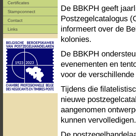
Certificates
De BBKPH geeft jaarli
Stampconnect
Postzegelcatalogus (O
Contact
informeert over de Bel
Links
kolonies.
De BBKPH ondersteunt 
evenementen en tentoo
voor de verschillende 
Tijdens die filatelist
nieuwe postzegelcata
aangenomen ontwerpen
kunnen vervolledigen.
De postzegelhandelaa