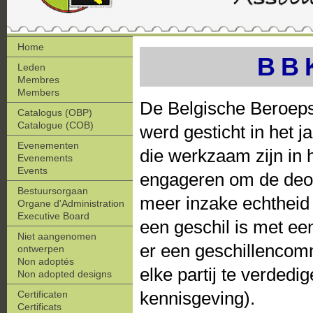
Home
BB
Leden
Membres
Members
De Belgische Beroep
Catalogus (OBP)
Catalogue (COB)
werd gesticht in het 
Evenementen
die werkzaam zijn in h
Evenements
Events
engageren om de deont
Bestuursorgaan
meer inzake echtheid
Organe d'Administration
Executive Board
een geschil is met ee
Niet aangenomen
er een geschillencom
ontwerpen
Non adoptés
elke partij te verdedi
Non adopted designs
kennisgeving).
Certificaten
Certificats